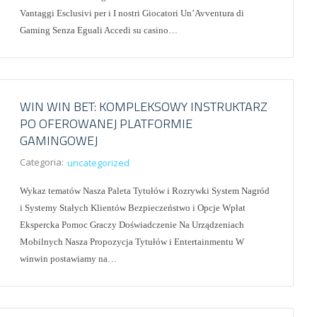
Vantaggi Esclusivi per i I nostri Giocatori Un’Avventura di
Gaming Senza Eguali Accedi su casino…
WIN WIN BET: KOMPLEKSOWY INSTRUKTARZ
PO OFEROWANEJ PLATFORMIE
GAMINGOWEJ
Categoria:
uncategorized
Wykaz tematów Nasza Paleta Tytułów i Rozrywki System Nagród
i Systemy Stałych Klientów Bezpieczeństwo i Opcje Wpłat
Ekspercka Pomoc Graczy Doświadczenie Na Urządzeniach
Mobilnych Nasza Propozycja Tytułów i Entertainmentu W
winwin postawiamy na…