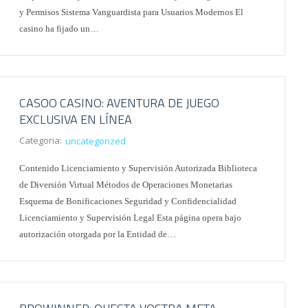
y Permisos Sistema Vanguardista para Usuarios Modernos El
casino ha fijado un…
CASOO CASINO: AVENTURA DE JUEGO
EXCLUSIVA EN LÍNEA
Categoria:
uncategorized
Contenido Licenciamiento y Supervisión Autorizada Biblioteca
de Diversión Virtual Métodos de Operaciones Monetarias
Esquema de Bonificaciones Seguridad y Confidencialidad
Licenciamiento y Supervisión Legal Esta página opera bajo
autorización otorgada por la Entidad de…