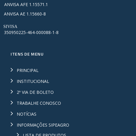
ANVISA AFE 1.15571.1
ANVISA AE 1.15660-8
SIVISA
350950225-464-000088-1-8
ITENS DE MENU
PRINCIPAL
INSTITUCIONAL
2ª VIA DE BOLETO
TRABALHE CONOSCO
NOTÍCIAS
INFORMAÇÕES SIPEAGRO
LISTA DE PRODUTOS