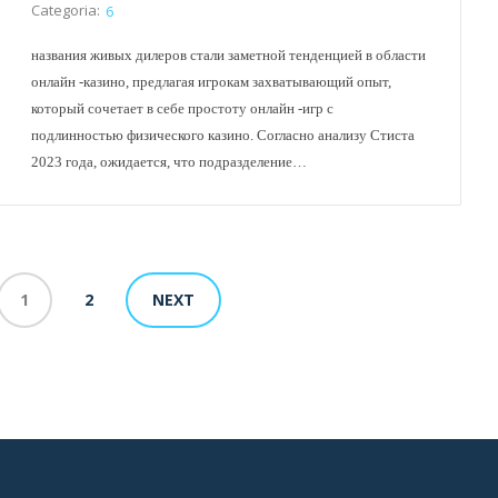
Categoria:
6
названия живых дилеров стали заметной тенденцией в области
онлайн -казино, предлагая игрокам захватывающий опыт,
который сочетает в себе простоту онлайн -игр с
подлинностью физического казино. Согласно анализу Стиста
2023 года, ожидается, что подразделение…
1
2
NEXT