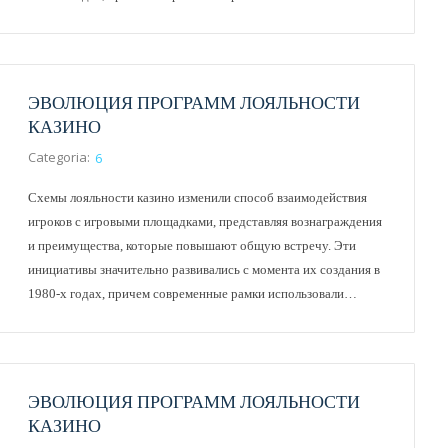
ЭВОЛЮЦИЯ ПРОГРАММ ЛОЯЛЬНОСТИ
КАЗИНО
Categoria:
6
Схемы лояльности казино изменили способ взаимодействия
игроков с игровыми площадками, представляя вознаграждения
и преимущества, которые повышают общую встречу. Эти
инициативы значительно развивались с момента их создания в
1980-х годах, причем современные рамки использовали…
ЭВОЛЮЦИЯ ПРОГРАММ ЛОЯЛЬНОСТИ
КАЗИНО