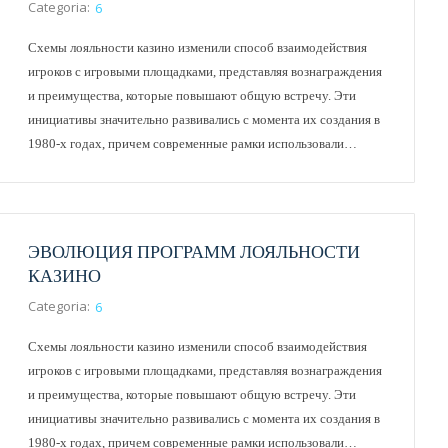
Categoria:
6
Схемы лояльности казино изменили способ взаимодействия
игроков с игровыми площадками, представляя вознаграждения
и преимущества, которые повышают общую встречу. Эти
инициативы значительно развивались с момента их создания в
1980-х годах, причем современные рамки использовали…
ЭВОЛЮЦИЯ ПРОГРАММ ЛОЯЛЬНОСТИ
КАЗИНО
Categoria:
6
Схемы лояльности казино изменили способ взаимодействия
игроков с игровыми площадками, представляя вознаграждения
и преимущества, которые повышают общую встречу. Эти
инициативы значительно развивались с момента их создания в
1980-х годах, причем современные рамки использовали…