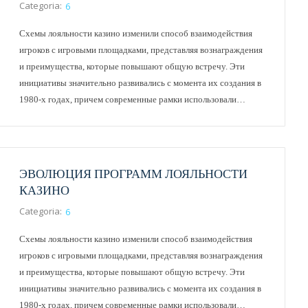
Categoria:
6
Схемы лояльности казино изменили способ взаимодействия
игроков с игровыми площадками, представляя вознаграждения
и преимущества, которые повышают общую встречу. Эти
инициативы значительно развивались с момента их создания в
1980-х годах, причем современные рамки использовали…
ЭВОЛЮЦИЯ ПРОГРАММ ЛОЯЛЬНОСТИ
КАЗИНО
Categoria:
6
Схемы лояльности казино изменили способ взаимодействия
игроков с игровыми площадками, представляя вознаграждения
и преимущества, которые повышают общую встречу. Эти
инициативы значительно развивались с момента их создания в
1980-х годах, причем современные рамки использовали…