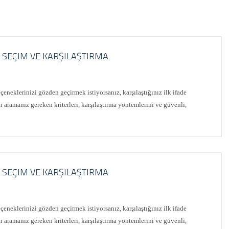
LI SEÇIM VE KARŞILAŞTIRMA
neklerinizi gözden geçirmek istiyorsanız, karşılaştığınız ilk ifade
n aramanız gereken kriterleri, karşılaştırma yöntemlerini ve güvenli,
LI SEÇIM VE KARŞILAŞTIRMA
neklerinizi gözden geçirmek istiyorsanız, karşılaştığınız ilk ifade
n aramanız gereken kriterleri, karşılaştırma yöntemlerini ve güvenli,