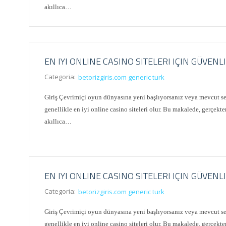
akıllıca…
EN IYI ONLINE CASINO SITELERI IÇIN GÜVEN
Categoria:
betorizgiris.com generic turk
Giriş Çevrimiçi oyun dünyasına yeni başlıyorsanız veya mevcut seçe
genellikle en iyi online casino siteleri olur. Bu makalede, gerçekte
akıllıca…
EN IYI ONLINE CASINO SITELERI IÇIN GÜVEN
Categoria:
betorizgiris.com generic turk
Giriş Çevrimiçi oyun dünyasına yeni başlıyorsanız veya mevcut seçe
genellikle en iyi online casino siteleri olur. Bu makalede, gerçekte