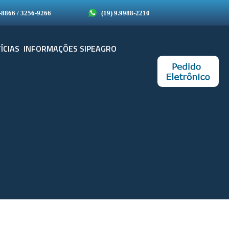
-8866 / 3256-9266
(19) 9.9988-2210
ÍCIAS
INFORMAÇÕES SIPEAGRO