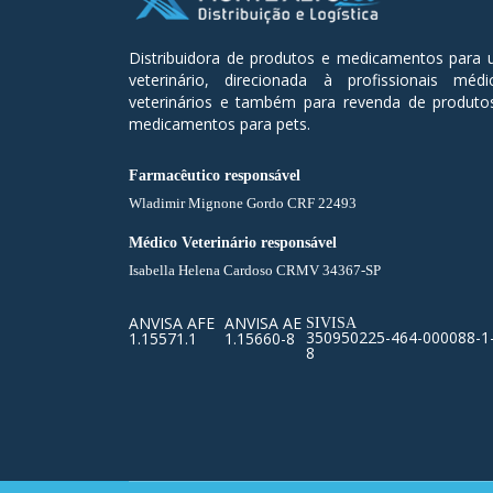
Distribuidora de produtos e medicamentos para 
veterinário, direcionada à profissionais médi
veterinários e também para revenda de produto
medicamentos para pets.
Farmacêutico responsável
Wladimir Mignone Gordo CRF 22493
Médico Veterinário responsável
Isabella Helena Cardoso CRMV 34367-SP
ANVISA AFE
ANVISA AE
SIVISA
350950225-464-000088-1
1.15571.1
1.15660-8
8