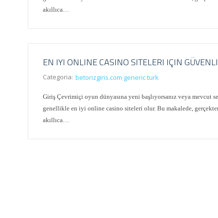
akıllıca…
EN IYI ONLINE CASINO SITELERI IÇIN GÜVEN
Categoria:
betorizgiris.com generic turk
Giriş Çevrimiçi oyun dünyasına yeni başlıyorsanız veya mevcut seçe
genellikle en iyi online casino siteleri olur. Bu makalede, gerçekte
akıllıca…