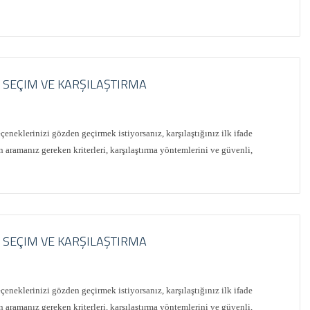
LI SEÇIM VE KARŞILAŞTIRMA
neklerinizi gözden geçirmek istiyorsanız, karşılaştığınız ilk ifade
n aramanız gereken kriterleri, karşılaştırma yöntemlerini ve güvenli,
LI SEÇIM VE KARŞILAŞTIRMA
neklerinizi gözden geçirmek istiyorsanız, karşılaştığınız ilk ifade
n aramanız gereken kriterleri, karşılaştırma yöntemlerini ve güvenli,