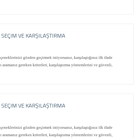
LI SEÇIM VE KARŞILAŞTIRMA
neklerinizi gözden geçirmek istiyorsanız, karşılaştığınız ilk ifade
n aramanız gereken kriterleri, karşılaştırma yöntemlerini ve güvenli,
LI SEÇIM VE KARŞILAŞTIRMA
neklerinizi gözden geçirmek istiyorsanız, karşılaştığınız ilk ifade
n aramanız gereken kriterleri, karşılaştırma yöntemlerini ve güvenli,