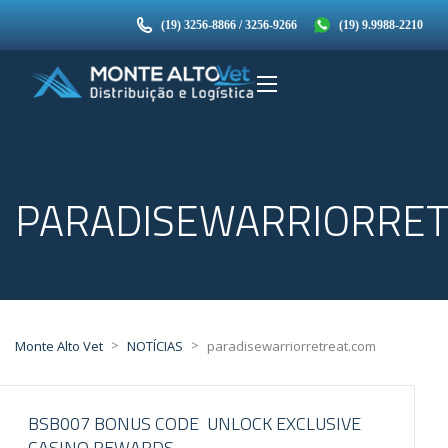
(19) 3256-8866 / 3256-9266
(19) 9.9988-2210
PARADISEWARRIORRET
>
>
Monte Alto Vet
NOTÍCIAS
paradisewarriorretreat.com
BSB007 BONUS CODE ️ UNLOCK EXCLUSIVE
CASINO REWARDS