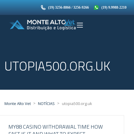
(19) 3256-8866 / 3256-9266
(19) 9.9988-2210
UTOPIA500.ORG.UK
>
>
Monte Alto Vet
NOTÍCIAS
utopia500.org.uk
MY88 CASINO WITHDRAWAL TIME HOW
FAST IS IT AND WHAT TO EXPECT