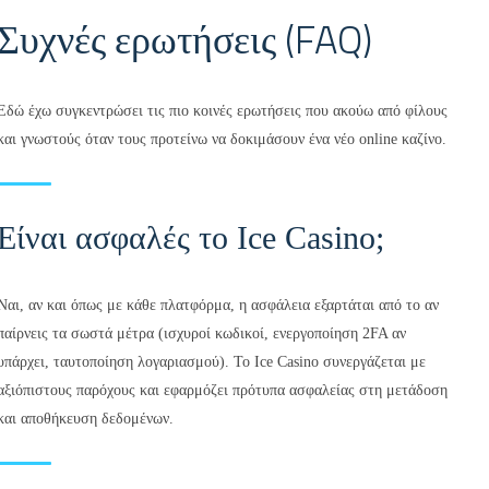
Συχνές ερωτήσεις (FAQ)
Εδώ έχω συγκεντρώσει τις πιο κοινές ερωτήσεις που ακούω από φίλους
και γνωστούς όταν τους προτείνω να δοκιμάσουν ένα νέο online καζίνο.
Είναι ασφαλές το Ice Casino;
Ναι, αν και όπως με κάθε πλατφόρμα, η ασφάλεια εξαρτάται από το αν
παίρνεις τα σωστά μέτρα (ισχυροί κωδικοί, ενεργοποίηση 2FA αν
υπάρχει, ταυτοποίηση λογαριασμού). Το Ice Casino συνεργάζεται με
αξιόπιστους παρόχους και εφαρμόζει πρότυπα ασφαλείας στη μετάδοση
και αποθήκευση δεδομένων.