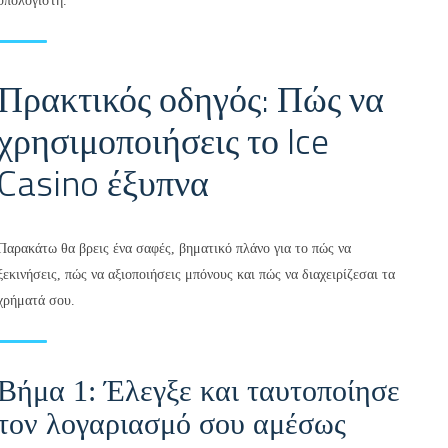
υπολογιστή.
Πρακτικός οδηγός: Πώς να
χρησιμοποιήσεις το Ice
Casino έξυπνα
Παρακάτω θα βρεις ένα σαφές, βηματικό πλάνο για το πώς να
ξεκινήσεις, πώς να αξιοποιήσεις μπόνους και πώς να διαχειρίζεσαι τα
χρήματά σου.
Βήμα 1: Έλεγξε και ταυτοποίησε
τον λογαριασμό σου αμέσως