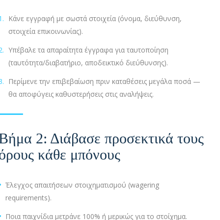
Κάνε εγγραφή με σωστά στοιχεία (όνομα, διεύθυνση,
στοιχεία επικοινωνίας).
Υπέβαλε τα απαραίτητα έγγραφα για ταυτοποίηση
(ταυτότητα/διαβατήριο, αποδεικτικό διεύθυνσης).
Περίμενε την επιβεβαίωση πριν καταθέσεις μεγάλα ποσά —
θα αποφύγεις καθυστερήσεις στις αναλήψεις.
Βήμα 2: Διάβασε προσεκτικά τους
όρους κάθε μπόνους
Έλεγχος απαιτήσεων στοιχηματισμού (wagering
requirements).
Ποια παιχνίδια μετράνε 100% ή μερικώς για το στοίχημα.