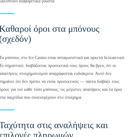
καλύπτουν διαφορετικά γούστα.
Καθαροί όροι στα μπόνους
(σχεδόν)
Τα μπόνους στο Ice Casino είναι ανταγωνιστικά και αρκετά δελεαστικά.
Το σημαντικό: διαβάζοντας προσεκτικά τους όρους θα βρεις ότι οι
απαιτήσεις στοιχηματισμού αναγράφονται ευδιάκριτα. Αυτό δεν
σημαίνει ότι δεν πρέπει να είσαι προσεκτικός — πάντα διάβαζε τους
όρους για τον κάθε τύπο μπόνους, τις μέγιστες αναλήψεις και τα όρια
στα παιχνίδια που συνεισφέρουν στο στοίχημα.
Ταχύτητα στις αναλήψεις και
επιλογές πληρωμών