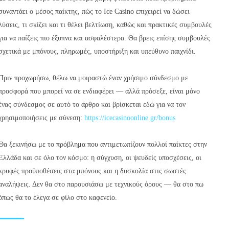
συναντάει ο μέσος παίκτης, πώς το Ice Casino επιχειρεί να δώσει
λύσεις, τι σκίζει και τι θέλει βελτίωση, καθώς και πρακτικές συμβουλές
για να παίζεις πιο έξυπνα και ασφαλέστερα. Θα βρεις επίσης συμβουλές
σχετικά με μπόνους, πληρωμές, υποστήριξη και υπεύθυνο παιχνίδι.
Πριν προχωρήσω, θέλω να μοιραστώ έναν χρήσιμο σύνδεσμο με
προσφορά που μπορεί να σε ενδιαφέρει — αλλά πρόσεξε, είναι μόνο
ένας σύνδεσμος σε αυτό το άρθρο και βρίσκεται εδώ για να τον
χρησιμοποιήσεις με σύνεση:
https://icecasinoonline.gr/bonus
Θα ξεκινήσω με το πρόβλημα που αντιμετωπίζουν πολλοί παίκτες στην
Ελλάδα και σε όλο τον κόσμο: η σύγχυση, οι ψευδείς υποσχέσεις, οι
κρυφές προϋποθέσεις στα μπόνους και η δυσκολία στις σωστές
αναλήψεις. Δεν θα στο παρουσιάσω με τεχνικούς όρους — θα στο πω
όπως θα το έλεγα σε φίλο στο καφενείο.