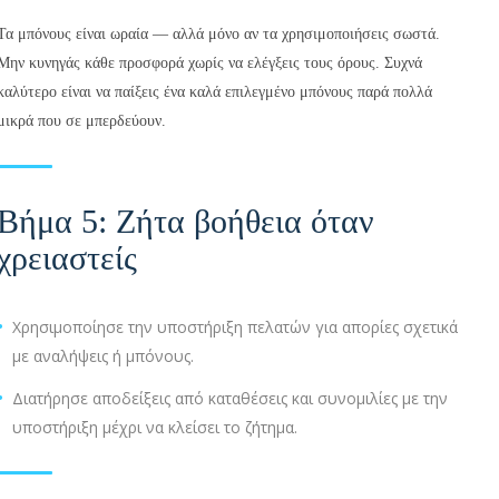
Τα μπόνους είναι ωραία — αλλά μόνο αν τα χρησιμοποιήσεις σωστά.
Μην κυνηγάς κάθε προσφορά χωρίς να ελέγξεις τους όρους. Συχνά
καλύτερο είναι να παίξεις ένα καλά επιλεγμένο μπόνους παρά πολλά
μικρά που σε μπερδεύουν.
Βήμα 5: Ζήτα βοήθεια όταν
χρειαστείς
Χρησιμοποίησε την υποστήριξη πελατών για απορίες σχετικά
με αναλήψεις ή μπόνους.
Διατήρησε αποδείξεις από καταθέσεις και συνομιλίες με την
υποστήριξη μέχρι να κλείσει το ζήτημα.