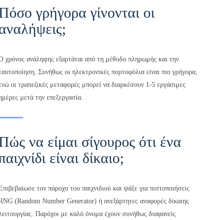
Πόσο γρήγορα γίνονται οι
αναλήψεις;
Ο χρόνος ανάληψης εξαρτάται από τη μέθοδο πληρωμής και την
ταυτοποίηση. Συνήθως οι ηλεκτρονικές πορτοφόλια είναι πιο γρήγορα,
ενώ οι τραπεζικές μεταφορές μπορεί να διαρκέσουν 1-5 εργάσιμες
ημέρες μετά την επεξεργασία.
Πώς να είμαι σίγουρος ότι ένα
παιχνίδι είναι δίκαιο;
Επιβεβαίωσε τον πάροχο του παιχνιδιού και ψάξε για πιστοποιήσεις
RNG (Random Number Generator) ή ανεξάρτητες αναφορές δίκαιης
λειτουργίας. Παρόχοι με καλό όνομα έχουν συνήθως διαφανείς