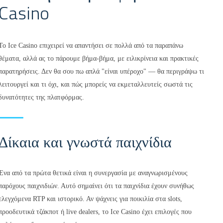
Casino
Το Ice Casino επιχειρεί να απαντήσει σε πολλά από τα παραπάνω
θέματα, αλλά ας το πάρουμε βήμα-βήμα, με ειλικρίνεια και πρακτικές
παρατηρήσεις. Δεν θα σου πω απλά "είναι υπέροχο" — θα περιγράψω τι
λειτουργεί και τι όχι, και πώς μπορείς να εκμεταλλευτείς σωστά τις
δυνατότητες της πλατφόρμας.
Δίκαια και γνωστά παιχνίδια
Ένα από τα πρώτα θετικά είναι η συνεργασία με αναγνωρισμένους
παρόχους παιχνιδιών. Αυτό σημαίνει ότι τα παιχνίδια έχουν συνήθως
ελεγχόμενα RTP και ιστορικό. Αν ψάχνεις για ποικιλία στα slots,
προοδευτικά τζάκποτ ή live dealers, το Ice Casino έχει επιλογές που