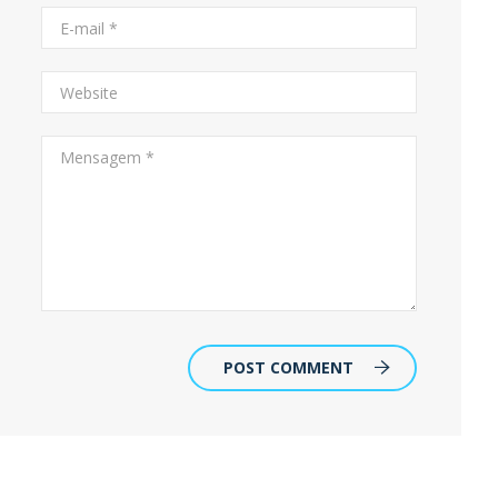
POST COMMENT