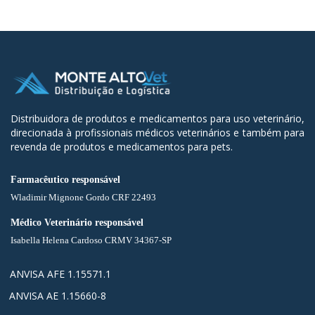
Distribuidora de produtos e medicamentos para uso veterinário,
direcionada à profissionais médicos veterinários e também para
revenda de produtos e medicamentos para pets.
Farmacêutico responsável
Wladimir Mignone Gordo CRF 22493
Médico Veterinário responsável
Isabella Helena Cardoso CRMV 34367-SP
ANVISA AFE 1.15571.1
ANVISA AE 1.15660-8