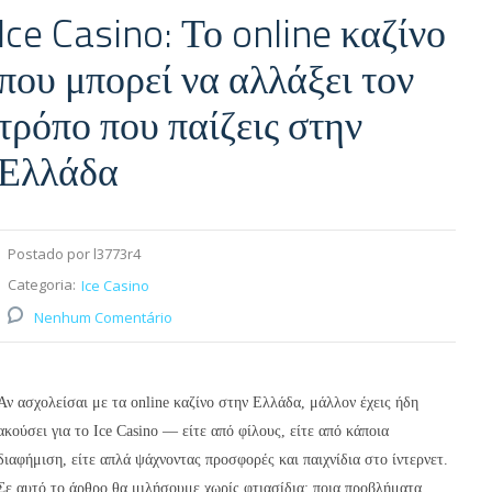
Ice Casino: Το online καζίνο
που μπορεί να αλλάξει τον
τρόπο που παίζεις στην
Ελλάδα
Postado por l3773r4
Categoria:
Ice Casino
Nenhum Comentário
Αν ασχολείσαι με τα online καζίνο στην Ελλάδα, μάλλον έχεις ήδη
ακούσει για το Ice Casino — είτε από φίλους, είτε από κάποια
διαφήμιση, είτε απλά ψάχνοντας προσφορές και παιχνίδια στο ίντερνετ.
Σε αυτό το άρθρο θα μιλήσουμε χωρίς φτιασίδια: ποια προβλήματα