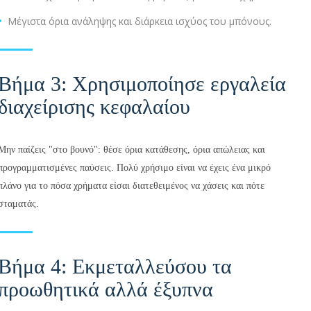
Μέγιστα όρια ανάληψης και διάρκεια ισχύος του μπόνους.
Βήμα 3: Χρησιμοποίησε εργαλεία
διαχείρισης κεφαλαίου
Μην παίζεις "στο βουνό": θέσε όρια κατάθεσης, όρια απώλειας και
προγραμματισμένες παύσεις. Πολύ χρήσιμο είναι να έχεις ένα μικρό
πλάνο για το πόσα χρήματα είσαι διατεθειμένος να χάσεις και πότε
σταματάς.
Βήμα 4: Εκμεταλλεύσου τα
προωθητικά αλλά έξυπνα