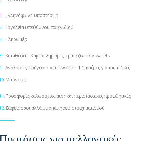
Ελληνόφωνη υποστήριξη
Εργαλεία υπεύθυνου παιχνιδιού
Πληρωμές:
Καταθέσεις: Καρτοπληρωμές, τραπεζικές / e-wallets
Αναλήψεις: Γρήγορες για e-wallets, 1-5 ημέρες για τραπεζικές
Μπόνους:
Προσφορές καλωσορίσματος και περιστασιακές προωθητικές
Σαφείς όροι αλλά με απαιτήσεις στοιχηματισμού
Προτάσεις για μελλοντικές