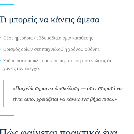
Τι μπορείς να κάνεις άμεσα
Θέσε ημερήσια / εβδομαδιαία όρια κατάθεσης.
Ορισμός ορίων σετ παιχνιδιού ή χρόνου οθόνης.
Χρήση αυτοαποκλεισμού σε περίπτωση που νιώσεις ότι
χάνεις τον έλεγχο.
«Παιχνίδι σημαίνει διασκέδαση — όταν σταματά να
είναι αυτό, χρειάζεται να κάνεις ένα βήμα πίσω.»
Πώς φαίνεται πρακτικά ένα