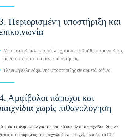
3. Περιορισμένη υποστήριξη και
επικοινωνία
Μέσα στο βράδυ μπορεί να χρειαστείς βοήθεια και να βρεις
μόνο αυτοματοποιημένες απαντήσεις.
Έλλειψη ελληνόφωνης υποστήριξης σε αρκετά καζίνο.
4. Αμφίβολοι πάροχοι και
παιχνίδια χωρίς πιθανολόγηση
Οι παίκτες ανησυχούν για το πόσο δίκαια είναι τα παιχνίδια. Θες να
ξέρεις ότι ο παροχέας του παιχνιδιού έχει ελεγχθεί και ότι το RTP