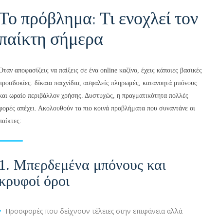
Το πρόβλημα: Τι ενοχλεί τον
παίκτη σήμερα
Όταν αποφασίζεις να παίξεις σε ένα online καζίνο, έχεις κάποιες βασικές
προσδοκίες: δίκαια παιχνίδια, ασφαλείς πληρωμές, κατανοητά μπόνους
και ωραίο περιβάλλον χρήσης. Δυστυχώς, η πραγματικότητα πολλές
φορές απέχει. Ακολουθούν τα πιο κοινά προβλήματα που συναντάνε οι
παίκτες:
1. Μπερδεμένα μπόνους και
κρυφοί όροι
Προσφορές που δείχνουν τέλειες στην επιφάνεια αλλά