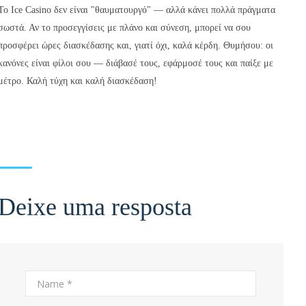
Το Ice Casino δεν είναι "θαυματουργό" — αλλά κάνει πολλά πράγματα
σωστά. Αν το προσεγγίσεις με πλάνο και σύνεση, μπορεί να σου
προσφέρει ώρες διασκέδασης και, γιατί όχι, καλά κέρδη. Θυμήσου: οι
κανόνες είναι φίλοι σου — διάβασέ τους, εφάρμοσέ τους και παίξε με
μέτρο. Καλή τύχη και καλή διασκέδαση!
Deixe uma resposta