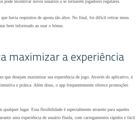
s pode incentivar novos usuários a se tornarem jogadores regulares.
e havia requisitos de aposta tão altos. No final, foi difícil retirar meus
estar bem informado ao usar o bónus.
ara maximizar a experiência
s que desejam maximizar sua experiência de jogo. Através do aplicativo, é
intuitiva e prática. Além disso, o app frequentemente oferece promoções
m qualquer lugar. Essa flexibilidade é especialmente atraente para aqueles
rantir uma experiência de usuário fluida, com carregamentos rápidos e fácil