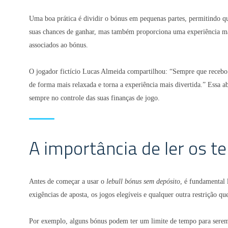
Uma boa prática é dividir o bónus em pequenas partes, permitindo q
suas chances de ganhar, mas também proporciona uma experiência mai
associados ao bónus.
O jogador fictício Lucas Almeida compartilhou: “Sempre que recebo
de forma mais relaxada e torna a experiência mais divertida.” Essa 
sempre no controle das suas finanças de jogo.
A importância de ler os 
Antes de começar a usar o
lebull bónus sem depósito
, é fundamental 
exigências de aposta, os jogos elegíveis e qualquer outra restrição qu
Por exemplo, alguns bónus podem ter um limite de tempo para serem