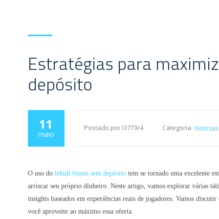
Estratégias para maximiz
depósito
11
Postado por l3773r4
Categoria:
Notícias
maio
O uso do
lebull bónus sem depósito
tem se tornado uma excelente est
arriscar seu próprio dinheiro. Neste artigo, vamos explorar várias tá
insights baseados em experiências reais de jogadores. Vamos discutir 
você aproveite ao máximo essa oferta.