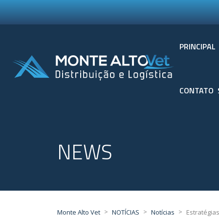
PRINCIPAL
CONTATO
NEWS
>
>
>
Monte Alto Vet
NOTÍCIAS
Notícias
Estratégia