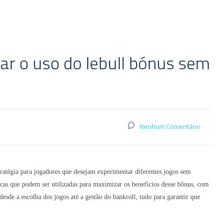
ar o uso do lebull bónus sem
Nenhum Comentário
ratégia para jogadores que desejam experimentar diferentes jogos sem
ticas que podem ser utilizadas para maximizar os benefícios desse bônus, com
desde a escolha dos jogos até a gestão do bankroll, tudo para garantir que