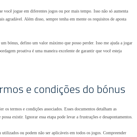
ue você jogue em diferentes jogos ou por mais tempo. Isso não só aumenta
s agradável. Além disso, sempre tenha em mente os requisitos de aposta
 um bónus, defino um valor máximo que posso perder. Isso me ajuda a jogar
abordagem proativa é uma maneira excelente de garantir que você esteja
termos e condições do bónus
ler os termos e condições associados. Esses documentos detalham as
e possa existir. Ignorar essa etapa pode levar a frustrações e desapontamentos.
 utilizados ou podem não ser aplicáveis em todos os jogos. Compreender