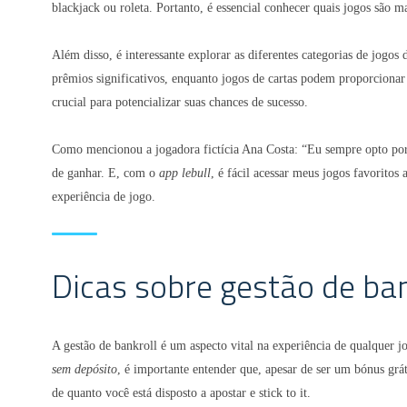
blackjack ou roleta. Portanto, é essencial conhecer quais jogos são ma
Além disso, é interessante explorar as diferentes categorias de jogos
prêmios significativos, enquanto jogos de cartas podem proporcionar 
crucial para potencializar suas chances de sucesso.
Como mencionou a jogadora fictícia Ana Costa: “Eu sempre opto por 
de ganhar. E, com o
app lebull
, é fácil acessar meus jogos favoritos
experiência de jogo.
Dicas sobre gestão de ban
A gestão de bankroll é um aspecto vital na experiência de qualquer
sem depósito
, é importante entender que, apesar de ser um bónus gráti
de quanto você está disposto a apostar e stick to it.