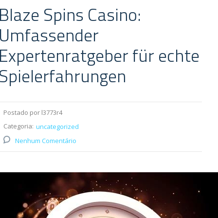
Blaze Spins Casino:
Umfassender
Expertenratgeber für echte
Spielerfahrungen
Postado por l3773r4
Categoria:
uncategorized
Nenhum Comentário