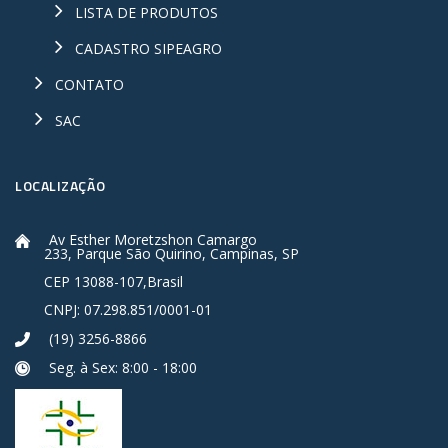
LISTA DE PRODUTOS
CADASTRO SIPEAGRO
CONTATO
SAC
LOCALIZAÇÃO
Av Esther Moretzshon Camargo
233, Parque São Quirino, Campinas, SP
CEP 13088-107,Brasil
CNPJ: 07.298.851/0001-01
(19) 3256-8866
Seg. à Sex: 8:00 - 18:00