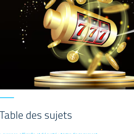
Table des sujets