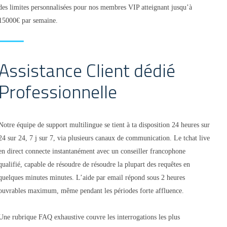
des limites personnalisées pour nos membres VIP atteignant jusqu’à
15000€ par semaine.
Assistance Client dédié
Professionnelle
Notre équipe de support multilingue se tient à ta disposition 24 heures sur
24 sur 24, 7 j sur 7, via plusieurs canaux de communication. Le tchat live
en direct connecte instantanément avec un conseiller francophone
qualifié, capable de résoudre de résoudre la plupart des requêtes en
quelques minutes minutes. L’aide par email répond sous 2 heures
ouvrables maximum, même pendant les périodes forte affluence.
Une rubrique FAQ exhaustive couvre les interrogations les plus