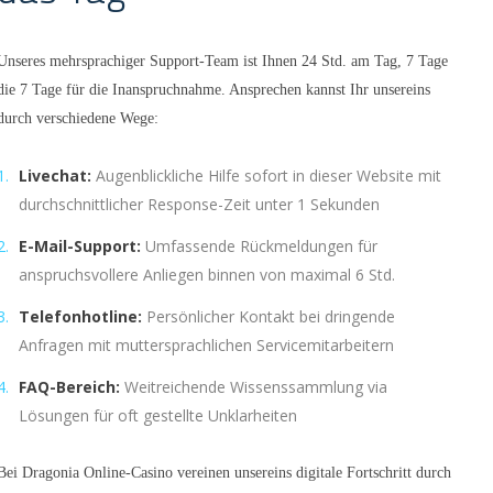
Unseres mehrsprachiger Support-Team ist Ihnen 24 Std. am Tag, 7 Tage
die 7 Tage für die Inanspruchnahme. Ansprechen kannst Ihr unsereins
durch verschiedene Wege:
Livechat:
Augenblickliche Hilfe sofort in dieser Website mit
durchschnittlicher Response-Zeit unter 1 Sekunden
E-Mail-Support:
Umfassende Rückmeldungen für
anspruchsvollere Anliegen binnen von maximal 6 Std.
Telefonhotline:
Persönlicher Kontakt bei dringende
Anfragen mit muttersprachlichen Servicemitarbeitern
FAQ-Bereich:
Weitreichende Wissenssammlung via
Lösungen für oft gestellte Unklarheiten
Bei Dragonia Online-Casino vereinen unsereins digitale Fortschritt durch