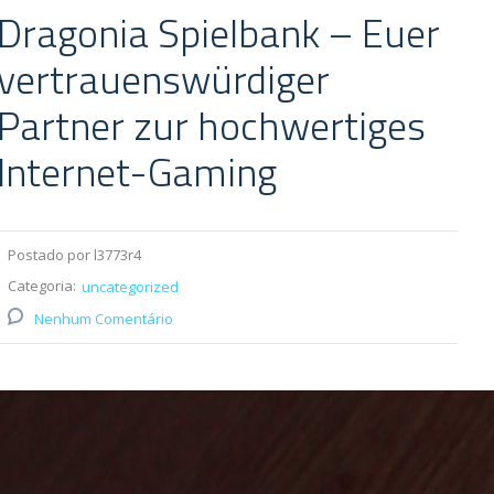
Dragonia Spielbank – Euer
vertrauenswürdiger
Partner zur hochwertiges
Internet-Gaming
Postado por l3773r4
Categoria:
uncategorized
Nenhum Comentário