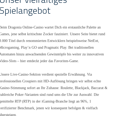
Spielangebot
Beim Dragonia Online-Casino wartet Dich ein erstaunliche Palette an
Games, jene selbst kritischste Zocker fasziniert. Unsere Seite bietet rund
3.000 Titel durch renommierten Entwicklern beispielsweise NetEnt,
Microgaming, Play’n GO und Pragmatic Play. Bei traditionellen
Automaten hinzu anwachsenden Gewinntöpfe bis weiter zu innovativen
Video-Slots – hier entdeckt jeder das Favoriten-Game.
Unsere Live-Casino-Sektion verdient spezielle Erwähnung. Via
professionellen Croupiers mit HD-Auflösung bringen wir selbst echte
Kasino-Stimmung sofort an Ihr Zuhause. Roulette, Blackjack, Baccarat &
zahlreiche Poker-Varianten sind rund ums die Uhr zur Auswahl. Die
gemittelte RTP (RTP) in der iGaming-Branche liegt an 96%, 1
verifizierter Benchmark, jenen wir konsequent befolgen & vielfach
übersteigen.