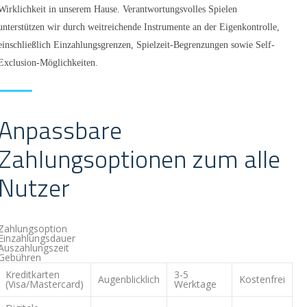
Wirklichkeit in unserem Hause. Verantwortungsvolles Spielen
unterstützen wir durch weitreichende Instrumente an der Eigenkontrolle,
einschließlich Einzahlungsgrenzen, Spielzeit-Begrenzungen sowie Self-
Exclusion-Möglichkeiten.
Anpassbare
Zahlungsoptionen zum alle
Nutzer
Zahlungsoption
Einzahlungsdauer
Auszahlungszeit
Gebühren
Kreditkarten
3-5
Augenblicklich
Kostenfrei
(Visa/Mastercard)
Werktage