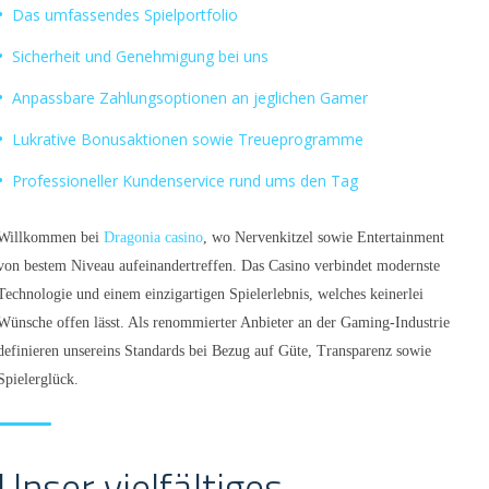
Das umfassendes Spielportfolio
Sicherheit und Genehmigung bei uns
Anpassbare Zahlungsoptionen an jeglichen Gamer
Lukrative Bonusaktionen sowie Treueprogramme
Professioneller Kundenservice rund ums den Tag
Willkommen bei
Dragonia casino
, wo Nervenkitzel sowie Entertainment
von bestem Niveau aufeinandertreffen. Das Casino verbindet modernste
Technologie und einem einzigartigen Spielerlebnis, welches keinerlei
Wünsche offen lässt. Als renommierter Anbieter an der Gaming-Industrie
definieren unsereins Standards bei Bezug auf Güte, Transparenz sowie
Spielerglück.
Unser vielfältiges