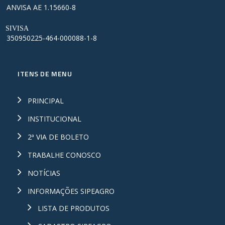
ANVISA AE 1.15660-8
SIVISA
350950225-464-000088-1-8
ITENS DE MENU
PRINCIPAL
INSTITUCIONAL
2ª VIA DE BOLETO
TRABALHE CONOSCO
NOTÍCIAS
INFORMAÇÕES SIPEAGRO
LISTA DE PRODUTOS