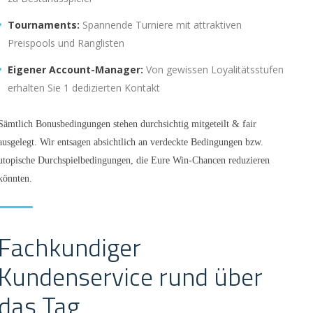
Tournaments:
Spannende Turniere mit attraktiven
Preispools und Ranglisten
Eigener Account-Manager:
Von gewissen Loyalitätsstufen
erhalten Sie 1 dedizierten Kontakt
Sämtlich Bonusbedingungen stehen durchsichtig mitgeteilt & fair
ausgelegt. Wir entsagen absichtlich an verdeckte Bedingungen bzw.
utopische Durchspielbedingungen, die Eure Win-Chancen reduzieren
könnten.
Fachkundiger
Kundenservice rund über
das Tag