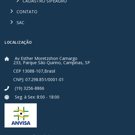
CADASTRO SIPEAGRO
CONTATO
SAC
LOCALIZAÇÃO
Av Esther Moretzshon Camargo
233, Parque São Quirino, Campinas, SP
CEP 13088-107,Brasil
CNPJ: 07.298.851/0001-01
(19) 3256-8866
Seg. à Sex: 8:00 - 18:00