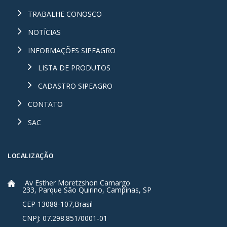
TRABALHE CONOSCO
NOTÍCIAS
INFORMAÇÕES SIPEAGRO
LISTA DE PRODUTOS
CADASTRO SIPEAGRO
CONTATO
SAC
LOCALIZAÇÃO
Av Esther Moretzshon Camargo
233, Parque São Quirino, Campinas, SP
CEP 13088-107,Brasil
CNPJ: 07.298.851/0001-01