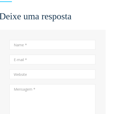
Deixe uma resposta