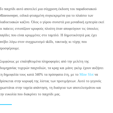
Το παιχνίδι αυτό αποτελεί μια σύγχρονη έκδοση του παραδοσιακού
Minesweeper, ειδικά φτιαγμένη συγκεκριμένα για το πλαίσιο των
διαδικτυακών καζίνο. Όλος ο γύρου συνιστά μια μοναδική εμπειρία εκεί
οι παίκτες εντοπίζουν κρυφούς πλούτη όταν αποφεύγουν τις ύπουλες
παγίδες που είναι κρυμμένες στο ταμπλό. Η δημοτικότητά μας έχει
ανέβει λόγω στον συγχρωτισμό skills, τακτικής κι τύχης που
προσφέρουμε.
Συμφώνως με επαληθευμένα πληροφορίες από την μελέτη της
βιομηχανίας τυχερών παιχνιδιών, τα κραχ και μάινς γκέιμ έχουν αυξήσει
τη δημοφιλία τους κατά 340% τα πρόσφατα έτη, με το
Mine Slot
να
βρίσκεται στην κορυφή της λίστας των προτιμήσεων. Αυτό το γεγονός
χρωστάται στην ταχεία απάντηση, τη διαύγεια των αποτελεσμάτου και
την ευκολία που διακρίνει το παιχνίδι μας.