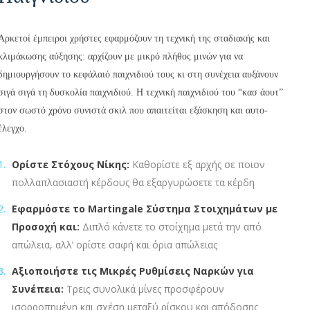
Αρκετοί έμπειροι χρήστες εφαρμόζουν τη τεχνική της σταδιακής και
κλιμάκωσης αύξησης: αρχίζουν με μικρό πλήθος μινών για να
δημιουργήσουν το κεφάλαιό παιχνιδιού τους κι στη συνέχεια αυξάνουν
σιγά σιγά τη δυσκολία παιχνιδιού. Η τεχνική παιχνιδιού του “κασ άουτ”
στον σωστό χρόνο συνιστά σκιλ που απαιτείται εξάσκηση και αυτο-
έλεγχο.
Ορίστε Στόχους Νίκης:
Καθορίστε εξ αρχής σε ποιον
πολλαπλασιαστή κέρδους θα εξαργυρώσετε τα κέρδη
Εφαρμόστε το Martingale Σύστημα Στοιχημάτων με
Προσοχή και:
Διπλό κάνετε το στοίχημα μετά την από
απώλεια, αλλ’ ορίστε σαφή και όρια απώλειας
Αξιοποιήστε τις Μικρές Ρυθμίσεις Ναρκών για
Συνέπεια:
Τρεις συνολικά μίνες προσφέρουν
ισορροπημένη και σχέση μεταξύ ρίσκου και απόδοσης