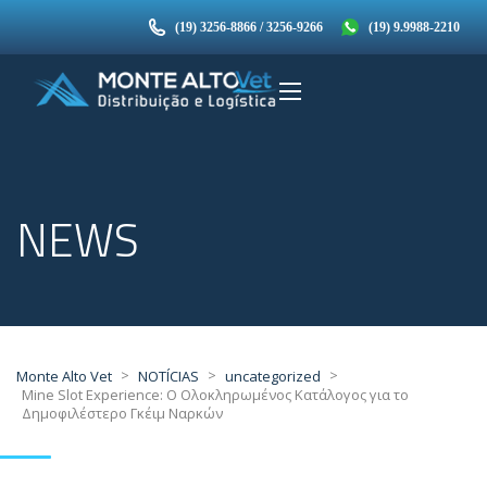
(19) 3256-8866 / 3256-9266
(19) 9.9988-2210
NEWS
>
>
>
Monte Alto Vet
NOTÍCIAS
uncategorized
Mine Slot Experience: Ο Ολοκληρωμένος Κατάλογος για το
Δημοφιλέστερο Γκέιμ Ναρκών