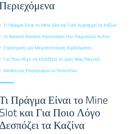
Περιεχόμενα
Τι Πράγμα Είναι το Mine Slot καί Γιατί Κυριαρχεί τα Καζίνο
Οι Βασικοί Βασικοί Κανονισμοί του Παιχνιδιού Αυτού
Στρατηγικές για Μεγιστοποίηση Κερδίσματος
Για Ποιο Λόγο να Επιλέξετε το Δικό Μας Παιγνίδι
Κατάλογος Επιστροφών κι Ποσοστών
Τι Πράγμα Είναι το Mine
Slot και Για Ποιο Λόγο
Δεσπόζει τα Καζίνα