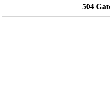
504 Gat