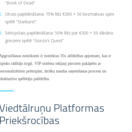
“Book of Dead”
Otrais papildināšana: 75% līdz €300 + 50 bezmaksas spini
spēlē “Starburst”
Sekojošais papildināšana: 50% līdz pat €300 + 50 dāvānu
griezieni spēlē “Gonzo’s Quest”
Apgrozīšanas noteikumi ir noteiktas 35x atlīdzības apjomam, kas ir
tipisks rādītājs tirgū. VIP sistēma iekļauj pieciem pakāpēm ar
personalizētiem prēmijām, ātrāku naudas saņemšanas procesu un
ekskluzīvu spēlētāju palīdzību.
Viedtālruņu Platformas
Priekšrocības