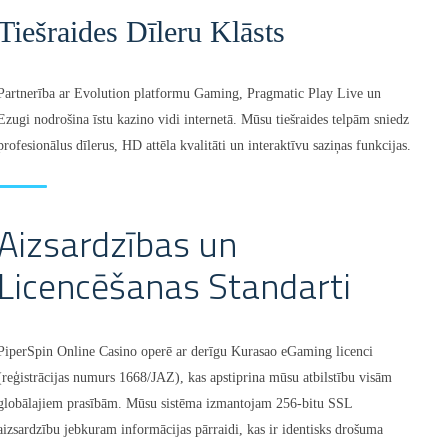
Tiešraides Dīleru Klāsts
Partnerība ar Evolution platformu Gaming, Pragmatic Play Live un
Ezugi nodrošina īstu kazino vidi internetā. Mūsu tiešraides telpām sniedz
profesionālus dīlerus, HD attēla kvalitāti un interaktīvu saziņas funkcijas.
Aizsardzības un
Licencēšanas Standarti
PiperSpin Online Casino operē ar derīgu Kurasao eGaming licenci
(reģistrācijas numurs 1668/JAZ), kas apstiprina mūsu atbilstību visām
globālajiem prasībām. Mūsu sistēma izmantojam 256-bitu SSL
aizsardzību jebkuram informācijas pārraidi, kas ir identisks drošuma