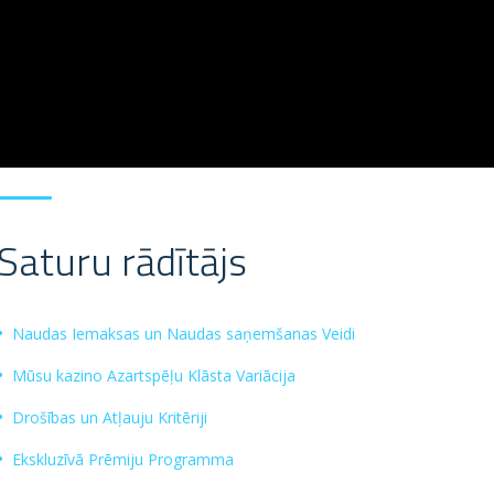
Saturu rādītājs
Naudas Iemaksas un Naudas saņemšanas Veidi
Mūsu kazino Azartspēļu Klāsta Variācija
Drošības un Atļauju Kritēriji
Ekskluzīvā Prēmiju Programma