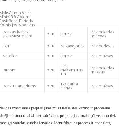
Maksājuma Veids
Minimālā Apjoms
Apstrādes Periods
Komisijas Nodevas
Bankas kartes
Bez nekādas
€10
Uzreiz
Visa/Mastercard
nodevas
Skrill
€10
Nekavējoties
Bez nodevas
Neteller
€10
Uzreiz
Bez maksas
Līdz
Bez nekādas
Bitcoin
€20
maksimums
maksas
1 h
1-3 darbā
Banku Pārvedums
€20
Bez maksas
dienas
Naudas izņemšanas pieprasījumi mūsu tiešsaistes kazino ir procesētas
vidēji 24 stundu laikā, bet vairākums proporcija e-maku pārvedumu tiek
pabeigti vairāku stundas ietvaros. Identifikācijas process ir atvieglots,