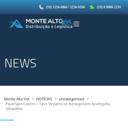
(19) 3256-8866 / 3256-9266
(19) 9.9988-2210
NEWS
>
>
>
Monte Alto Vet
NOTÍCIAS
uncategorized
PiperSpin Casino – Tavs Virziens uz Aizraujošiem Azartspēļu
Izklaidēm