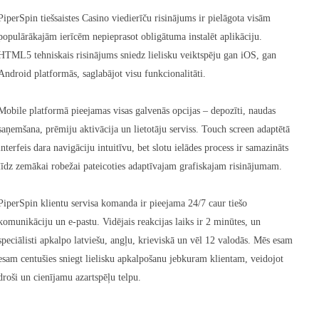
PiperSpin tiešsaistes Casino viedierīču risinājums ir pielāgota visām
populārākajām ierīcēm nepieprasot obligātuma instalēt aplikāciju.
HTML5 tehniskais risinājums sniedz lielisku veiktspēju gan iOS, gan
Android platformās, saglabājot visu funkcionalitāti.
Mobile platformā pieejamas visas galvenās opcijas – depozīti, naudas
saņemšana, prēmiju aktivācija un lietotāju serviss. Touch screen adaptētā
interfeis dara navigāciju intuitīvu, bet slotu ielādes process ir samazināts
līdz zemākai robežai pateicoties adaptīvajam grafiskajam risinājumam.
PiperSpin klientu servisa komanda ir pieejama 24/7 caur tiešo
komunikāciju un e-pastu. Vidējais reakcijas laiks ir 2 minūtes, un
speciālisti apkalpo latviešu, angļu, krieviskā un vēl 12 valodās. Mēs esam
esam centušies sniegt lielisku apkalpošanu jebkuram klientam, veidojot
droši un cienījamu azartspēļu telpu.