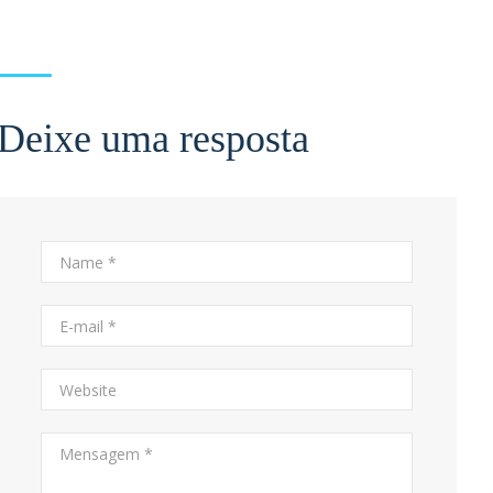
Deixe uma resposta