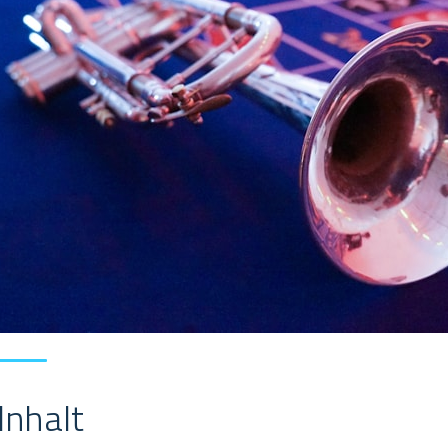
Inhalt