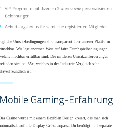
VIP-Programm mit diversen Stufen sowie personalisierten
Belohnungen
Geburtstagsbonus für sämtliche registrierten Mitglieder
Jegliche Umsatzbedingungen sind transparent über unserer Plattform
einsehbar. Wir legt enormen Wert auf faire Durchspielbedingungen,
welche machbar erfüllbar sind. Die mittleren Umsatzanforderungen
befinden sich bei 35x, welches in der Industrie-Vergleich sehr
playerfreundlich ist.
Mobile Gaming-Erfahrung
Das Casino wurde mit einem flexiblen Design kreiert, das man sich
automatisch auf alle Display-Größe anpasst. Du benötigt null separate