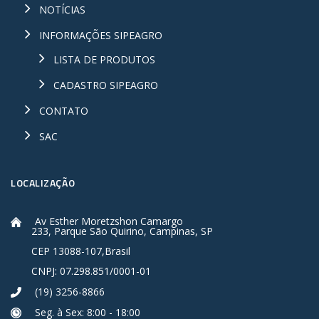
NOTÍCIAS
INFORMAÇÕES SIPEAGRO
LISTA DE PRODUTOS
CADASTRO SIPEAGRO
CONTATO
SAC
LOCALIZAÇÃO
Av Esther Moretzshon Camargo
233, Parque São Quirino, Campinas, SP
CEP 13088-107,Brasil
CNPJ: 07.298.851/0001-01
(19) 3256-8866
Seg. à Sex: 8:00 - 18:00