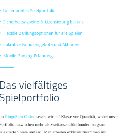
Unser breites Spielportfolio
Sicherheitsaspekte & Lizensierung bei uns
Flexible Zahlungsoptionen für alle Spieler
Lukrative Bonusangebote und Aktionen
Mobile Gaming-Erfahrung
Das vielfältiges
Spielportfolio
Im
RingoSpin Casino
setzen wir auf Klasse vor Quantität, wobei unser
Portfolio inzwischen mehr als zweitausendfünfhundert sorgsam
selektierte Spiele umfasst. Man arbeiten exklusiv zusammen mit