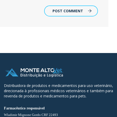
POST COMMENT
Distribuidora de produtos e medicamentos para uso veterinário,
direcionada à profissionais médicos veterinários e também para
revenda de produtos e medicamentos para pets.
Farmacêutico responsável
Wladimir Mignone Gordo CRF 22493