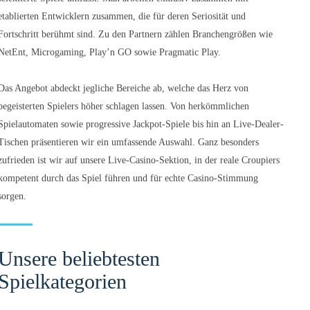
etablierten Entwicklern zusammen, die für deren Seriosität und
Fortschritt berühmt sind. Zu den Partnern zählen Branchengrößen wie
NetEnt, Microgaming, Play’n GO sowie Pragmatic Play.
Das Angebot abdeckt jegliche Bereiche ab, welche das Herz von
begeisterten Spielers höher schlagen lassen. Von herkömmlichen
Spielautomaten sowie progressive Jackpot-Spiele bis hin an Live-Dealer-
Tischen präsentieren wir ein umfassende Auswahl. Ganz besonders
zufrieden ist wir auf unsere Live-Casino-Sektion, in der reale Croupiers
kompetent durch das Spiel führen und für echte Casino-Stimmung
sorgen.
Unsere beliebtesten
Spielkategorien