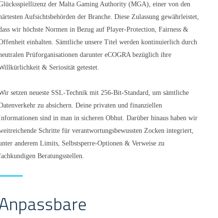
Glücksspiellizenz der Malta Gaming Authority (MGA), einer von den
härtesten Aufsichtsbehörden der Branche. Diese Zulassung gewährleistet,
dass wir höchste Normen in Bezug auf Player-Protection, Fairness &
Offenheit einhalten. Sämtliche unsere Titel werden kontinuierlich durch
neutralen Prüforganisationen darunter eCOGRA bezüglich ihre
Willkürlichkeit & Seriosität getestet.
Wir setzen neueste SSL-Technik mit 256-Bit-Standard, um sämtliche
Datenverkehr zu absichern. Deine privaten und finanziellen
Informationen sind in man in sicheren Obhut. Darüber hinaus haben wir
weitreichende Schritte für verantwortungsbewussten Zocken integriert,
unter anderem Limits, Selbstsperre-Optionen & Verweise zu
fachkundigen Beratungsstellen.
Anpassbare