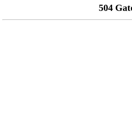
504 Gat